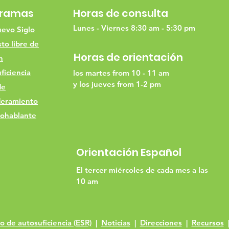
gramas
Horas de consulta
Lunes - Viernes 8:30 am - 5:30 pm
evo Siglo
to libre de
Horas de orientación
h
ficiencia
los martes from 10 - 11 am
y los jueves from 1-2 pm
de
eramiento
ohablante
Orientación Español
El tercer miércoles de cada mes a las
10 am
 de autosuficiencia (ESR)
|
Noticias
|
Direcciones
|
Recursos