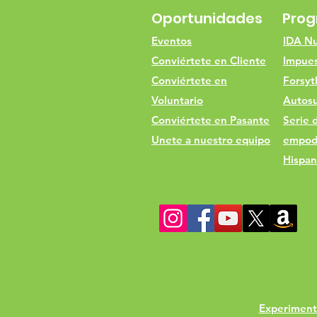
Oportunidades
Pro
Eventos
IDA Nu
Conviértete en Cliente
Impues
Conviértete en
Forsyt
Voluntario
Autosu
Conviértete en Pasante
Serie 
Unete a nuestro equipo
empod
Hispan
Experimento