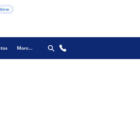
ibirse
tos
More...