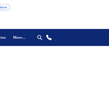
ibirse
tos
More...