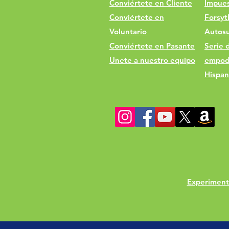
Conviértete en Cliente
Impues
Conviértete en
Forsyt
Voluntario
Autosu
Conviértete en Pasante
Serie 
Unete a nuestro equipo
empod
Hispan
Experimento