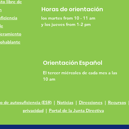
to libre de
Horas de orientación
h
ficiencia
los martes from 10 - 11 am
y los jueves from 1-2 pm
de
eramiento
ohablante
Orientación Español
El tercer miércoles de cada mes a las
10 am
 de autosuficiencia (ESR)
|
Noticias
|
Direcciones
|
Recursos
privacidad
|
Portal de la Junta Directiva