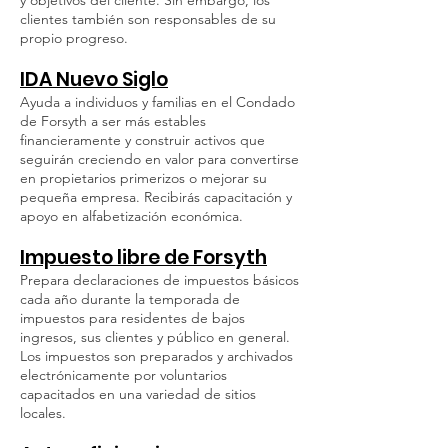
y objetivos del cliente. Sin embargo, los
clientes también son responsables de su
propio progreso.
IDA Nuevo Siglo
Ayuda a individuos y familias en el Condado
de Forsyth a ser más estables
financieramente y construir activos que
seguirán creciendo en valor para convertirse
en propietarios primerizos o mejorar su
pequeña empresa. Recibirás capacitación y
apoyo en alfabetización económica.
Impuesto libre de Forsyth
Prepara declaraciones de impuestos básicos
cada año durante la temporada de
impuestos para residentes de bajos
ingresos, sus clientes y público en general.
Los impuestos son preparados y archivados
electrónicamente por voluntarios
capacitados en una variedad de sitios
locales.