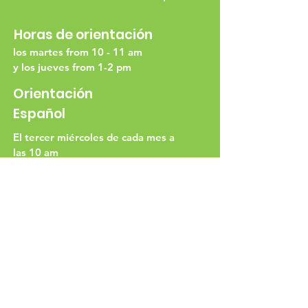
Horas de orientación
los martes from 10 - 11 am
y los jueves from 1-2 pm
Orientación
Español
El tercer miércoles de cada mes a
las 10 am
Número de
teléfono
336-722-9400
Dirección física
3480 Dominion Street
Winston-Salem, NC 27105