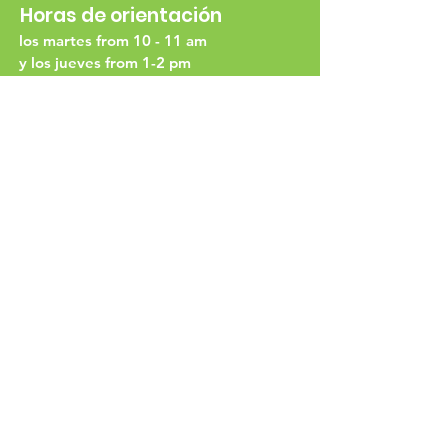
Horas de orientación
los martes from 10 - 11 am
y los jueves from 1-2 pm
Orientación
Español
El tercer miércoles de cada mes a
las 10 am
Número de
teléfono
336-722-9400
Dirección física
3480 Dominion Street
Winston-Salem, NC 27105
Dirección postal
PO Box 135