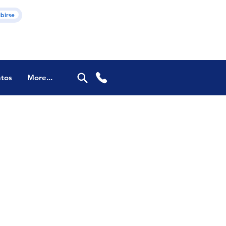
ibirse
tos
More...